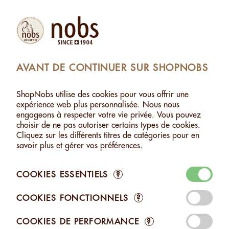
Produits
Compte
Chercher
Panier
Settings
AVANT DE CONTINUER SUR SHOPNOBS
ES
>
PISTACHES AU SEL DES ALPES SUISSES - 120G
ShopNobs utilise des cookies pour vous offrir une
PISTACHES AU SEL DES ALPES SUISSES - 120G
expérience web plus personnalisée. Nous nous
engageons à respecter votre vie privée. Vous pouvez
choisir de ne pas autoriser certains types de cookies.
Cliquez sur les différents titres de catégories pour en
savoir plus et gérer vos préférences.
COOKIES ESSENTIELS
?
COOKIES FONCTIONNELS
?
COOKIES DE PERFORMANCE
?