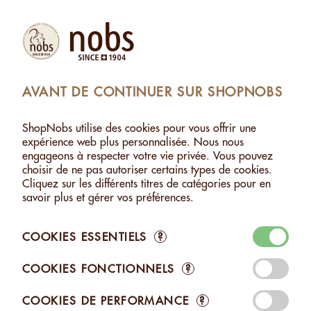
Produits
Compte
Chercher
Panier
Settings
AVANT DE CONTINUER SUR SHOPNOBS
BIENVENUE DANS NOTRE SHOP EN LIGNE !
ShopNobs utilise des cookies pour vous offrir une
expérience web plus personnalisée. Nous nous
engageons à respecter votre vie privée. Vous pouvez
choisir de ne pas autoriser certains types de cookies.
Cliquez sur les différents titres de catégories pour en
savoir plus et gérer vos préférences.
COOKIES ESSENTIELS
?
NOISETTES AUX
MACADAMIA AU
MACADAM
TROIS CHOCOLATS -
CHOCOLAT NOIR -
DE FEU -
120G
120G
CHF 10.90
CHF 12.50
CHF 9.75
COOKIES FONCTIONNELS
?
PARCOURIR LES CATÉGORIES
COOKIES DE PERFORMANCE
?