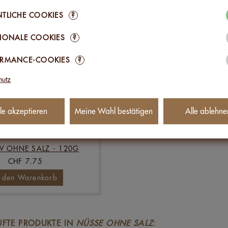
TLICHE COOKIES
?
IONALE COOKIES
?
ORMANCE-COOKIES
?
hutz
le akzeptieren
Meine Wahl bestätigen
Alle ablehne
 OHNE SALZ - 120G
CHF 7.75
n den Warenkorb
UFTE PRODUKTE IN
NÜSSE OHNE SALZ
: