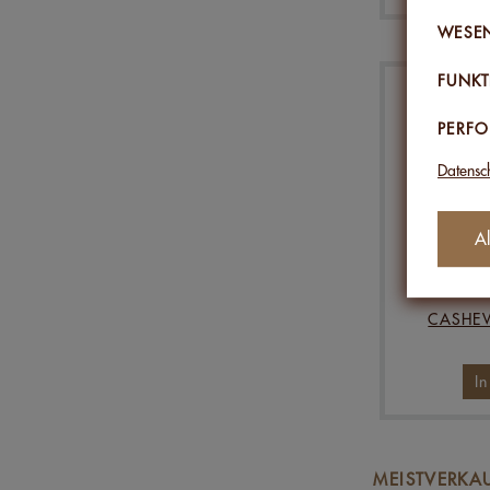
WESEN
FUNKT
PERF
Datensc
Al
CASHEW
I
MEISTVERKA