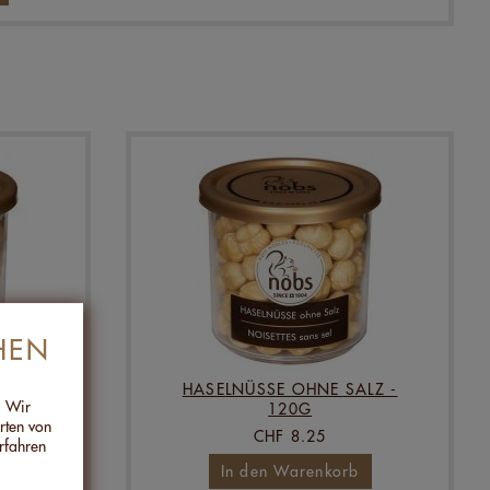
HEN
Z -
HASELNÜSSE OHNE SALZ -
. Wir
120G
Arten von
CHF 8.25
rfahren
In den Warenkorb