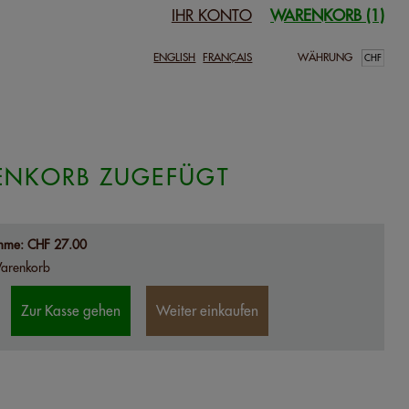
IHR KONTO
WARENKORB (1)
ENGLISH
FRANÇAIS
WÄHRUNG
RENKORB ZUGEFÜGT
umme:
CHF 27.00
 Warenkorb
Zur Kasse gehen
Weiter einkaufen