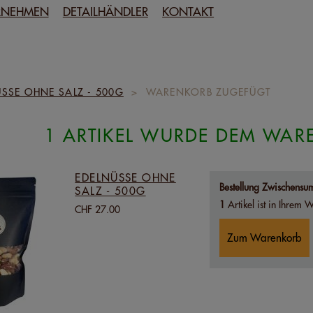
RNEHMEN
DETAILHÄNDLER
KONTAKT
ÜSSE OHNE SALZ - 500G
>
WARENKORB ZUGEFÜGT
1 ARTIKEL WURDE DEM WA
EDELNÜSSE OHNE
Bestellung Zwischens
SALZ - 500G
1
Artikel ist in Ihrem
CHF 27.00
Zum Warenkorb