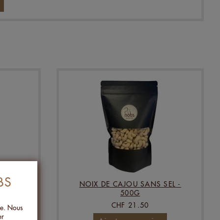
BS
É DE
NOIX DE CAJOU SANS SEL -
 500G
500G
CHF 21.50
ée. Nous
er