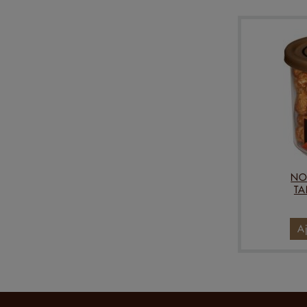
NO
TA
A