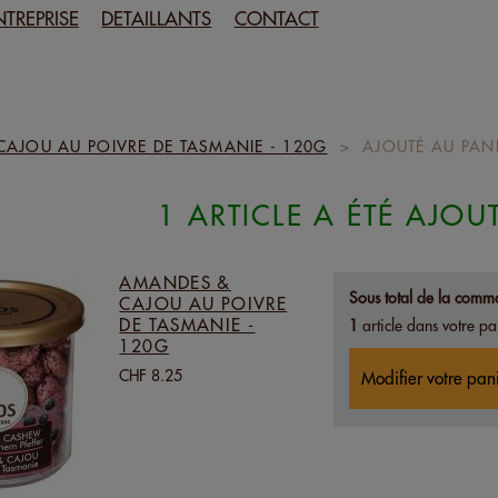
NTREPRISE
DETAILLANTS
CONTACT
AJOU AU POIVRE DE TASMANIE - 120G
>
AJOUTÉ AU PAN
1 ARTICLE A ÉTÉ AJOU
AMANDES &
Sous total de la comm
CAJOU AU POIVRE
DE TASMANIE -
1
article dans votre pa
120G
CHF 8.25
Modifier votre pan