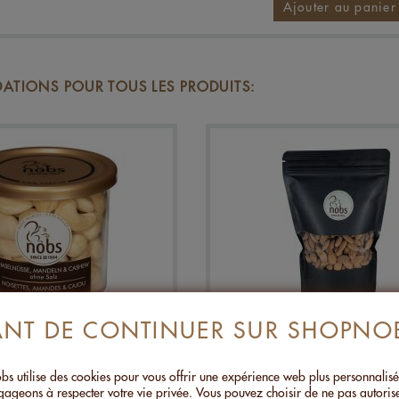
Ajouter au panier
TIONS POUR TOUS LES PRODUITS:
ANT DE CONTINUER SUR SHOPNO
ETTES, AMANDES &
AMANDES AU SEL FUM
U SANS SEL - 120G
GENÉVRIER DANOIS -
CHF 8.00
CHF 26.50
s utilise des cookies pour vous offrir une expérience web plus personnalis
ageons à respecter votre vie privée. Vous pouvez choisir de ne pas autoris