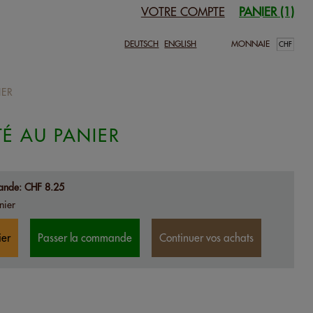
VOTRE COMPTE
PANIER (1)
DEUTSCH
ENGLISH
MONNAIE
IER
TÉ AU PANIER
ande:
CHF 8.25
nier
ier
Passer la commande
Continuer vos achats