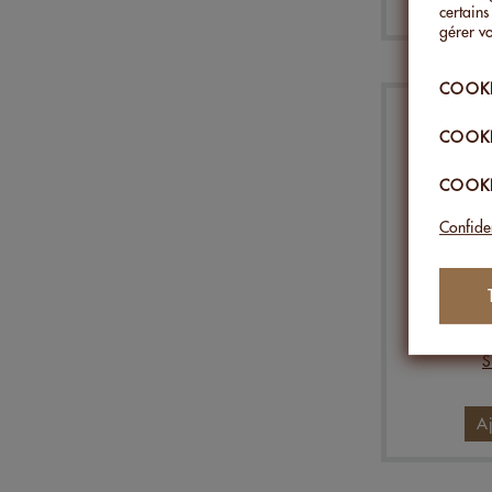
A
certains
gérer vo
COOKI
COOKI
COOKI
Confiden
MIX
S
A