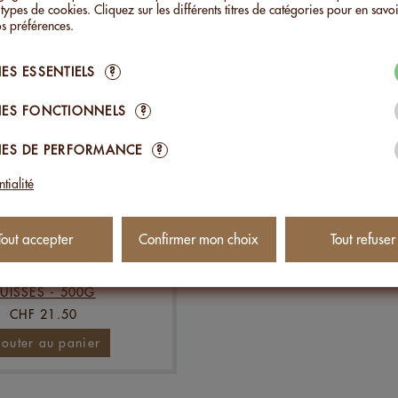
jouter au panier
Ajouter au panier
 types de cookies. Cliquez sur les différents titres de catégories pour en savoi
s préférences.
ES ESSENTIELS
?
ES FONCTIONNELS
?
ES DE PERFORMANCE
?
tialité
Tout accepter
Confirmer mon choix
Tout refuser
 AU SEL DES ALPES
UISSES - 500G
CHF 21.50
jouter au panier