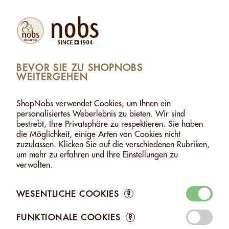
(1)
Produkte
Konto
Suche
Warenkorb
Settings
BEVOR SIE ZU SHOPNOBS
WEITERGEHEN
MIT FEUERSALZ - 120G
>
WARENKORB ZUGEFÜGT
1 ARTIKEL WURDE DEM WARENKORB ZUGEFÜGT
ShopNobs verwendet Cookies, um Ihnen ein
personalisiertes Weberlebnis zu bieten. Wir sind
MACADAMIA MIT FEUERSALZ
bestrebt, Ihre Privatsphäre zu respektieren. Sie haben
- 120G
die Möglichkeit, einige Arten von Cookies nicht
CHF 9.75
zuzulassen. Klicken Sie auf die verschiedenen Rubriken,
um mehr zu erfahren und Ihre Einstellungen zu
verwalten.
WESENTLICHE COOKIES
?
Zum Warenkorb
FUNKTIONALE COOKIES
?