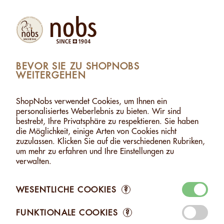
(1)
Produkte
Konto
Suche
Warenkorb
Settings
BEVOR SIE ZU SHOPNOBS
WEITERGEHEN
HASELNUSS-PASTE - 1KG
>
WARENKORB ZUGEFÜGT
1 ARTIKEL WURDE DEM WARENKORB ZUGEFÜGT
ShopNobs verwendet Cookies, um Ihnen ein
personalisiertes Weberlebnis zu bieten. Wir sind
HASELNUSS-PASTE - 1KG
bestrebt, Ihre Privatsphäre zu respektieren. Sie haben
CHF 36.40
die Möglichkeit, einige Arten von Cookies nicht
zuzulassen. Klicken Sie auf die verschiedenen Rubriken,
um mehr zu erfahren und Ihre Einstellungen zu
verwalten.
WESENTLICHE COOKIES
?
Zum Warenkorb
FUNKTIONALE COOKIES
?