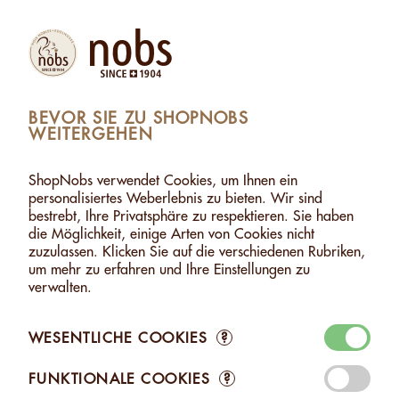
(1)
Produkte
Konto
Suche
Warenkorb
Settings
BEVOR SIE ZU SHOPNOBS
WEITERGEHEN
>
MANDEL-PASTE - 1KG
>
WARENKORB ZUGEFÜGT
1 ARTIKEL WURDE DEM WARENKORB ZUGEFÜGT
ShopNobs verwendet Cookies, um Ihnen ein
personalisiertes Weberlebnis zu bieten. Wir sind
MANDEL-PASTE - 1KG
bestrebt, Ihre Privatsphäre zu respektieren. Sie haben
CHF 36.40
die Möglichkeit, einige Arten von Cookies nicht
zuzulassen. Klicken Sie auf die verschiedenen Rubriken,
um mehr zu erfahren und Ihre Einstellungen zu
verwalten.
WESENTLICHE COOKIES
?
Zum Warenkorb
FUNKTIONALE COOKIES
?