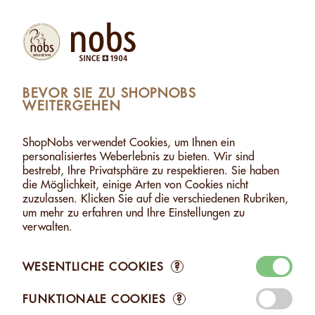
Produkte
Konto
Suche
Warenkorb
Settings
BEVOR SIE ZU SHOPNOBS
WEITERGEHEN
PASTEN
>
CASHEW-PASTE
>
CASHEW-PASTE - 170G
CASHEW-PASTE - 170G
ShopNobs verwendet Cookies, um Ihnen ein
personalisiertes Weberlebnis zu bieten. Wir sind
bestrebt, Ihre Privatsphäre zu respektieren. Sie haben
die Möglichkeit, einige Arten von Cookies nicht
zuzulassen. Klicken Sie auf die verschiedenen Rubriken,
um mehr zu erfahren und Ihre Einstellungen zu
verwalten.
WESENTLICHE COOKIES
?
FUNKTIONALE COOKIES
?