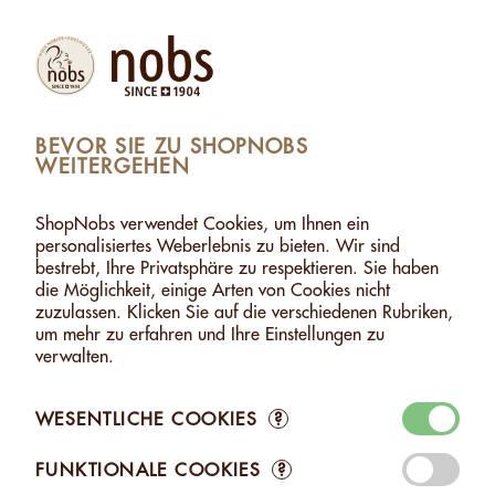
Produkte
Konto
Suche
Warenkorb
Settings
BEVOR SIE ZU SHOPNOBS
WEITERGEHEN
UNGSBOXEN
>
ENTDECKUNGSBOX: CONNAISSEUR
ENTDECKUNGSBOX: CONNAISSEUR
ShopNobs verwendet Cookies, um Ihnen ein
personalisiertes Weberlebnis zu bieten. Wir sind
bestrebt, Ihre Privatsphäre zu respektieren. Sie haben
die Möglichkeit, einige Arten von Cookies nicht
zuzulassen. Klicken Sie auf die verschiedenen Rubriken,
um mehr zu erfahren und Ihre Einstellungen zu
verwalten.
WESENTLICHE COOKIES
?
FUNKTIONALE COOKIES
?