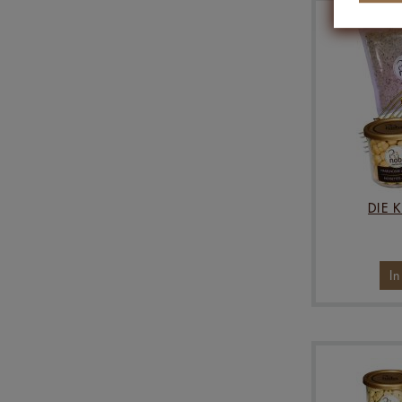
DIE 
I