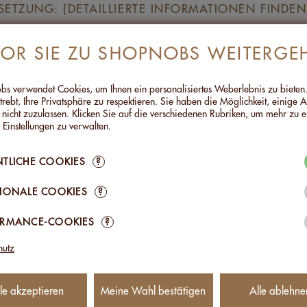
TZUNG: (DETAILLIERTE INFORMATIONEN FINDEN 
se, Mandeln und Cashew ohne Salz,
VOR SIE ZU SHOPNOBS WEITERGE
& Cashew mit Schweizer Alpensalz,
it Curry,
& Cashew mit Espelette Pfefferschote,
s verwendet Cookies, um Ihnen ein personalisiertes Weberlebnis zu bieten
a mit Feuersalz,
trebt, Ihre Privatsphäre zu respektieren. Sie haben die Möglichkeit, einige 
 nicht zuzulassen. Klicken Sie auf die verschiedenen Rubriken, um mehr zu e
se Schokoladen-Trio
 Einstellungen zu verwalten.
et und traditionell in der Schweiz hergestellt
TLICHE COOKIES
?
n
IONALE COOKIES
?
ORMANCE-COOKIES
?
hutz
ANDERE PRODUKTE DER GLE
le akzeptieren
Meine Wahl bestätigen
Alle ablehne