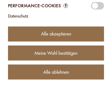
PERFORMANCE-COOKIES
?
36.40
CHF
Datenschutz
−
+
Alle akzeptieren
Produktbeschreibung
Meine Wahl bestätigen
Nährwerte (für 100g)
Alle ablehnen
ANDERE PRODUKTE DER GLEICHEN KATEGORIE