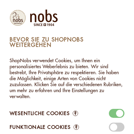
Produkte
Konto
Suche
Warenkorb
Settings
BEVOR SIE ZU SHOPNOBS
WEITERGEHEN
EN
>
HASELNUSS-PASTE
>
HASELNUSS-PASTE - 1KG
HASELNUSS-PASTE - 1KG
ShopNobs verwendet Cookies, um Ihnen ein
personalisiertes Weberlebnis zu bieten. Wir sind
bestrebt, Ihre Privatsphäre zu respektieren. Sie haben
die Möglichkeit, einige Arten von Cookies nicht
zuzulassen. Klicken Sie auf die verschiedenen Rubriken,
um mehr zu erfahren und Ihre Einstellungen zu
verwalten.
WESENTLICHE COOKIES
?
FUNKTIONALE COOKIES
?