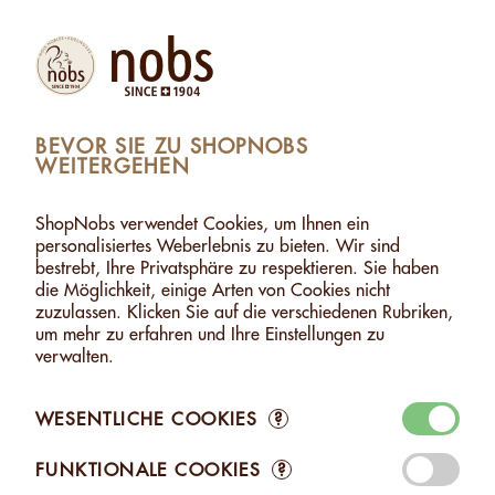
Produkte
Konto
Suche
Warenkorb
Settings
BEVOR SIE ZU SHOPNOBS
WEITERGEHEN
SHOPNOBS
>
KONTAKT
KONTAKT
ShopNobs verwendet Cookies, um Ihnen ein
personalisiertes Weberlebnis zu bieten. Wir sind
bestrebt, Ihre Privatsphäre zu respektieren. Sie haben
Tel. +41 31 869 02 66
die Möglichkeit, einige Arten von Cookies nicht
zuzulassen. Klicken Sie auf die verschiedenen Rubriken,
E-Mail info@nobs.ch
um mehr zu erfahren und Ihre Einstellungen zu
verwalten.
Adresse
WESENTLICHE COOKIES
?
Hans NOBS & Cie AG
Bahnhofstrasse 4
FUNKTIONALE COOKIES
?
3053 Münchenbuchsee