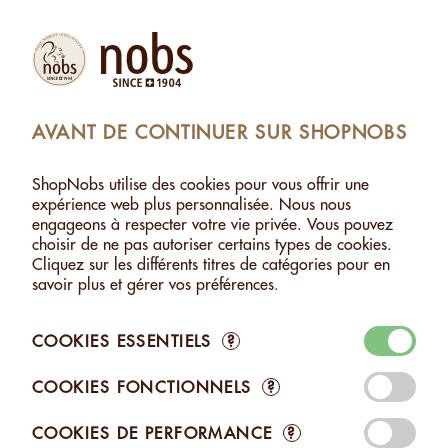
Produits
Compte
Chercher
Panier
Settings
AVANT DE CONTINUER SUR SHOPNOBS
ÉPICÉES
>
MACADAMIA AU LEMON MYRTLE - 120G
ShopNobs utilise des cookies pour vous offrir une
MACADAMIA AU LEMON MYRTLE - 120G
expérience web plus personnalisée. Nous nous
engageons à respecter votre vie privée. Vous pouvez
choisir de ne pas autoriser certains types de cookies.
Cliquez sur les différents titres de catégories pour en
savoir plus et gérer vos préférences.
COOKIES ESSENTIELS
?
COOKIES FONCTIONNELS
?
COOKIES DE PERFORMANCE
?