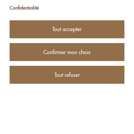
Confidentialité
Tout accepter
Confirmer mon choix
9.75
CHF
Tout refuser
−
+
Description de produit
Valeurs nutritives (pour 100g)