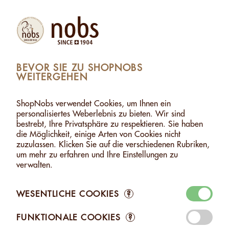
Produkte
Konto
Suche
Warenkorb
Settings
BEVOR SIE ZU SHOPNOBS
WEITERGEHEN
>
MACADAMIA MIT WEISSER SCHOKOLADE - 500G
MACADAMIA MIT WEISSER SCHOKOLADE - 500G
ShopNobs verwendet Cookies, um Ihnen ein
personalisiertes Weberlebnis zu bieten. Wir sind
bestrebt, Ihre Privatsphäre zu respektieren. Sie haben
die Möglichkeit, einige Arten von Cookies nicht
zuzulassen. Klicken Sie auf die verschiedenen Rubriken,
um mehr zu erfahren und Ihre Einstellungen zu
verwalten.
WESENTLICHE COOKIES
?
FUNKTIONALE COOKIES
?