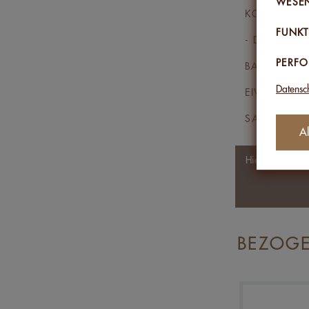
WESEN
KOHLENHYD
FUNKT
- DAVON ZU
PERF
BALLASTSTO
Datensc
EIWEISS
SALZ
Al
Hier empfehle
BEZOGE