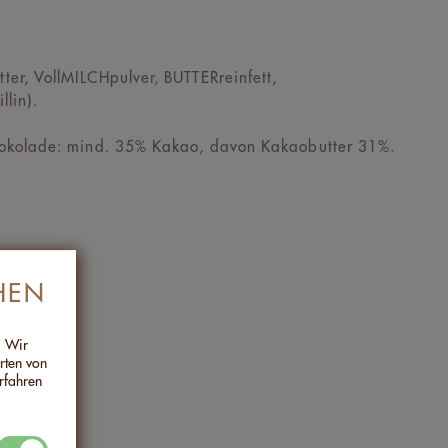
r, VollMILCHpulver, BUTTERreinfett,
lin).
okolade: mind. 35% Kakao, davon Kakaobutter 31%.
HEN
. Wir
Arten von
rfahren