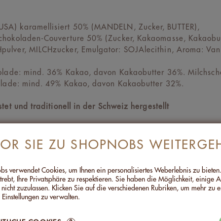
A) karamellisiert 50% (MANDELN, Zucker, BUTTER),
chokoladen-Couverture 50% (Zucker, Kakaomasse, Kakaobutte
ulver, MILCHzucker, Emulgator: SOJAlecithin, Aroma: Vanil
olade: mind. 36% Kakao, davon Kakaobutter 36%. Milchsch
olade: mind. 49% Kakao, davon Kakaobutter 32%.
et und traditionell in der Schweiz hergestellt
VOR SIE ZU SHOPNOBS WEITERGE
TE (FÜR 100G)
s verwendet Cookies, um Ihnen ein personalisiertes Weberlebnis zu bieten
2466kJ/588kcal
trebt, Ihre Privatsphäre zu respektieren. Sie haben die Möglichkeit, einige 
 nicht zuzulassen. Klicken Sie auf die verschiedenen Rubriken, um mehr zu e
44,4g
 Einstellungen zu verwalten.
SÄTTIGTE FETTSÄUREN
15,8g