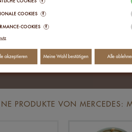
TLICHE COOKIES
?
RATE
32,5g
IONALE COOKIES
?
CKER
30,3g
ORMANCE-COOKIES
?
FFE
5g
hutz
13,8g
0,11g
le akzeptieren
Meine Wahl bestätigen
Alle ablehne
n
NE PRODUKTE VON MERCEDES: 