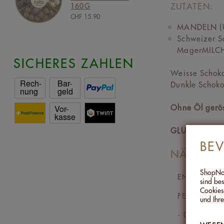
ZUTATEN:
160G
CHF 15.90
MANDELN (US
Schweizer S
MagerMILCHp
SICHERES ZAHLEN
Weisse Schok
Dunkle Schok
Ohne Öl geröst
GLUTENFREI
BE
NÄHRWER
ShopNob
ENERGIE
sind bes
Cookies
FETT
und Ihre
- DAVON GE