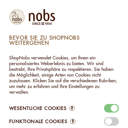
Produkte
Konto
Suche
Warenkorb
Settings
BEVOR SIE ZU SHOPNOBS
WEITERGEHEN
SHOPNOBS
>
NUSSPASTEN
>
HASELNUSS-PASTE
HASELNUSS-PASTE
ShopNobs verwendet Cookies, um Ihnen ein
personalisiertes Weberlebnis zu bieten. Wir sind
bestrebt, Ihre Privatsphäre zu respektieren. Sie haben
die Möglichkeit, einige Arten von Cookies nicht
zuzulassen. Klicken Sie auf die verschiedenen Rubriken,
um mehr zu erfahren und Ihre Einstellungen zu
verwalten.
WESENTLICHE COOKIES
?
HASELNUSS-
HASELNUSS-
PASTE - 170G
PASTE - 1KG
FUNKTIONALE COOKIES
?
CHF 9.10
CHF 36.40