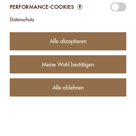
Zufügen
Zufügen
PERFORMANCE-COOKIES
?
Datenschutz
Alle akzeptieren
Meine Wahl bestätigen
HASELNUSS-
PASTE - 2,5KG
Alle ablehnen
CHF 84.50
Zufügen
Produkte
Konto