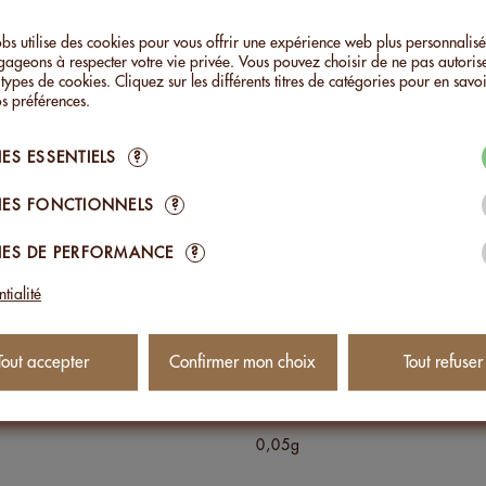
nalement en Suisse, sans colorants, sans conservateurs et sa
s utilise des cookies pour vous offrir une expérience web plus personnalis
NS GLUTEN
ageons à respecter votre vie privée. Vous pouvez choisir de ne pas autoris
 types de cookies. Cliquez sur les différents titres de catégories pour en savoi
s préférences.
NUTRITIVES (POUR 100G)
2460kJ/588kcal
ES ESSENTIELS
?
43,5g
ES FONCTIONNELS
?
DES GRAS SATURÉS
10,5g
ES DE PERFORMANCE
?
31,8g
tialité
RES
8g
Tout accepter
Confirmer mon choix
Tout refuser
ENTAIRES
3,9g
17,4g
0,05g