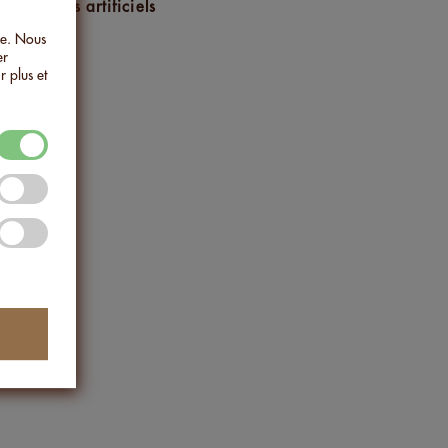
ns arômes artificiels
ée. Nous
er
r plus et