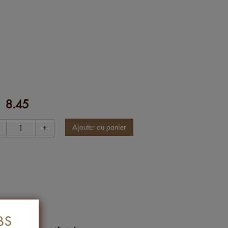
8.45
F
+
BS