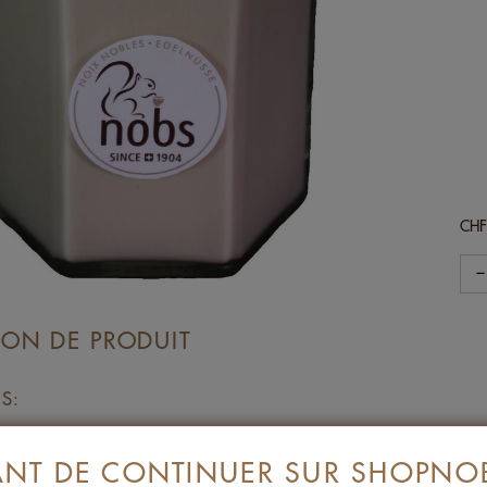
CH
−
ION DE PRODUIT
S:
DE CAJOU (Inde)
ANT DE CONTINUER SUR SHOPNO