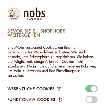
(1)
Produkte
Konto
Suche
Warenkorb
Settings
BEVOR SIE ZU SHOPNOBS
WEITERGEHEN
IZER ALPENSALZ - 120G
>
WARENKORB ZUGEFÜGT
1 ARTIKEL WURDE DEM WARENKORB ZUGEFÜGT
ShopNobs verwendet Cookies, um Ihnen ein
personalisiertes Weberlebnis zu bieten. Wir sind
MIX MIT SCHWEIZER
bestrebt, Ihre Privatsphäre zu respektieren. Sie haben
ALPENSALZ - 120G
die Möglichkeit, einige Arten von Cookies nicht
CHF 7.50
zuzulassen. Klicken Sie auf die verschiedenen Rubriken,
um mehr zu erfahren und Ihre Einstellungen zu
verwalten.
WESENTLICHE COOKIES
?
Zum Warenkorb
FUNKTIONALE COOKIES
?