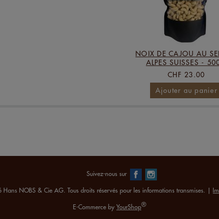
NOIX DE CAJOU AU SE
ALPES SUISSES - 50
CHF 23.00
Ajouter au panier
Suivez-nous sur
 Hans NOBS & Cie AG. Tous droits réservés pour les informations transmises. |
Im
®
E-Commerce by
YourShop