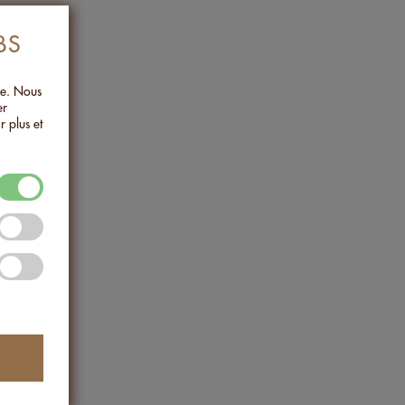
BS
.
ée. Nous
er
r plus et