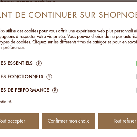
robage: gomme arabique
ANT DE CONTINUER SUR SHOPNO
ermable garantissant une conservation optimale du produit
huile et élaboré artisanalement en Suisse
s utilise des cookies pour vous offrir une expérience web plus personnalis
ageons à respecter votre vie privée. Vous pouvez choisir de ne pas autoris
 types de cookies. Cliquez sur les différents titres de catégories pour en savoi
NS GLUTEN
s préférences.
NUTRITIVES (POUR 100G)
ES ESSENTIELS
?
2428kJ/580kcal
ES FONCTIONNELS
?
42,9g
ES DE PERFORMANCE
?
DES GRAS SATURÉS
10,4g
tialité
31,6g
RES
7,9g
Tout accepter
Confirmer mon choix
Tout refuser
ENTAIRES
3,8g