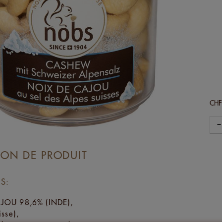
CH
−
ION DE PRODUIT
S:
JOU 98,6% (INDE),
isse),