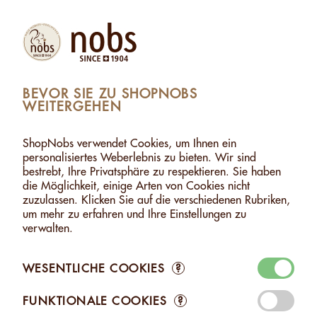
Produkte
Konto
Suche
Warenkorb
Settings
BEVOR SIE ZU SHOPNOBS
WEITERGEHEN
OPNOBS
>
HASELNUSSÖL
>
HASELNUSSÖL - 100ML
HASELNUSSÖL - 100ML
ShopNobs verwendet Cookies, um Ihnen ein
personalisiertes Weberlebnis zu bieten. Wir sind
bestrebt, Ihre Privatsphäre zu respektieren. Sie haben
die Möglichkeit, einige Arten von Cookies nicht
zuzulassen. Klicken Sie auf die verschiedenen Rubriken,
um mehr zu erfahren und Ihre Einstellungen zu
verwalten.
WESENTLICHE COOKIES
?
FUNKTIONALE COOKIES
?