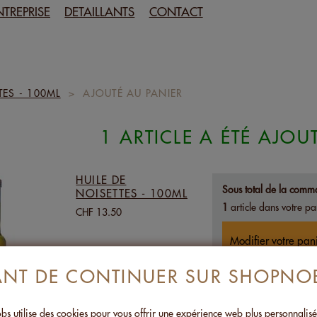
NTREPRISE
DETAILLANTS
CONTACT
TES - 100ML
>
AJOUTÉ AU PANIER
1 ARTICLE A ÉTÉ AJOU
HUILE DE
Sous total de la comm
NOISETTES - 100ML
1
article dans votre pa
CHF 13.50
Modifier votre pan
ANT DE CONTINUER SUR SHOPNO
s utilise des cookies pour vous offrir une expérience web plus personnalis