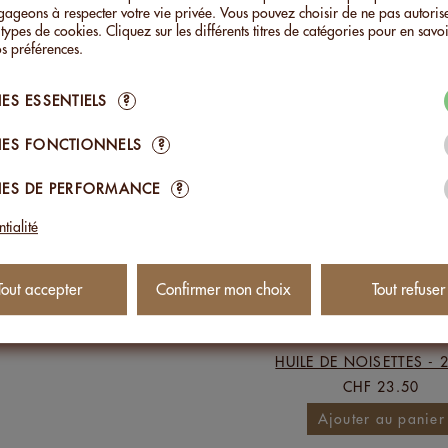
ageons à respecter votre vie privée. Vous pouvez choisir de ne pas autoris
 types de cookies. Cliquez sur les différents titres de catégories pour en savoi
s préférences.
 VENTES DANS
HUILE DE NOISETTES
:
ES ESSENTIELS
?
ES FONCTIONNELS
?
ES DE PERFORMANCE
?
tialité
Tout accepter
Confirmer mon choix
Tout refuser
HUILE DE NOISETTES - 
CHF 23.50
Ajouter au panier