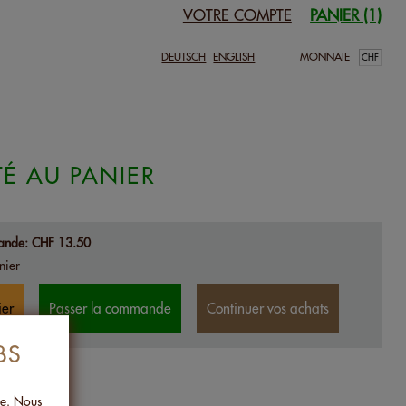
VOTRE COMPTE
PANIER (1)
DEUTSCH
ENGLISH
MONNAIE
TÉ AU PANIER
ande:
CHF 13.50
nier
ier
Passer la commande
Continuer vos achats
BS
ée. Nous