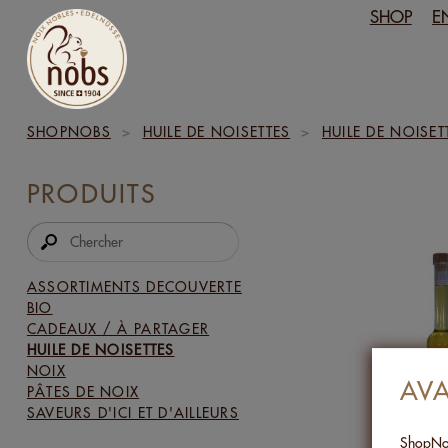
SHOP
E
SHOPNOBS
>
HUILE DE NOISETTES
>
HUILE DE NOISET
PRODUITS
ASSORTIMENTS DECOUVERTE
BIO
CADEAUX / À PARTAGER
HUILE DE NOISETTES
NOIX
AV
PÂTES DE NOIX
SAVEURS D'ICI ET D'AILLEURS
ShopNob