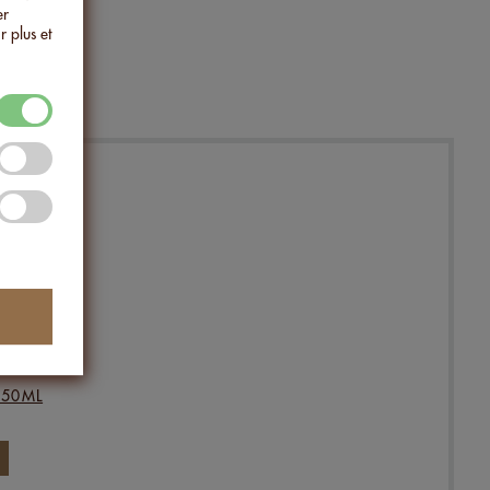
er
r plus et
250ML