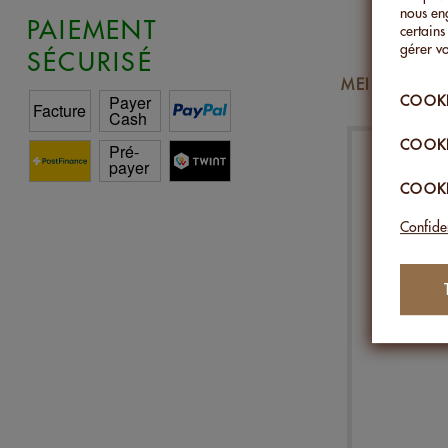
nous eng
PAIEMENT
certains
gérer vo
SÉCURISÉ
MEILLEURES
COOKI
COOKI
COOKI
Confiden