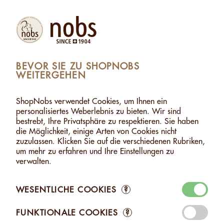
Produkte
Konto
Suche
Warenkorb
Settings
BEVOR SIE ZU SHOPNOBS
WEITERGEHEN
ZTE NÜSSE
>
MACADAMIA MIT FEUERSALZ - 120G
MACADAMIA MIT FEUERSALZ - 120G
ShopNobs verwendet Cookies, um Ihnen ein
personalisiertes Weberlebnis zu bieten. Wir sind
bestrebt, Ihre Privatsphäre zu respektieren. Sie haben
die Möglichkeit, einige Arten von Cookies nicht
zuzulassen. Klicken Sie auf die verschiedenen Rubriken,
um mehr zu erfahren und Ihre Einstellungen zu
verwalten.
WESENTLICHE COOKIES
?
FUNKTIONALE COOKIES
?