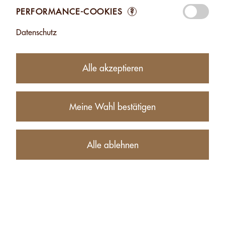
PERFORMANCE-COOKIES
?
9.75
CHF
Datenschutz
−
+
Alle akzeptieren
Produktbeschreibung
Meine Wahl bestätigen
Nährwerte
Alle ablehnen
BEZOGENE PRODUKTE VON MACADAMIA MIT
FEUERSALZ - 120G