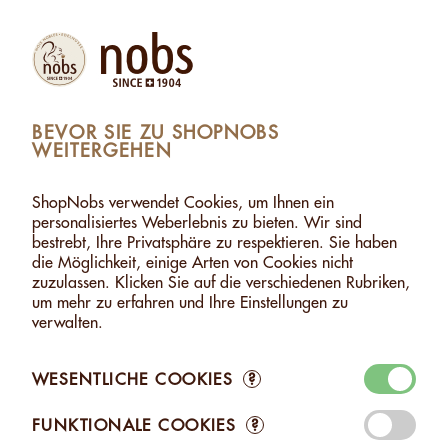
Produkte
Konto
Suche
Warenkorb
Settings
BEVOR SIE ZU SHOPNOBS
WEITERGEHEN
SHOPNOBS
>
HASELNUSSÖL
HASELNUSSÖL
ShopNobs verwendet Cookies, um Ihnen ein
personalisiertes Weberlebnis zu bieten. Wir sind
Entdecken Sie unser Haselnussöl: Kalt gepresst nach
bestrebt, Ihre Privatsphäre zu respektieren. Sie haben
traditioneller Methode veredelt es Ihre Salate, Fleisch- und
die Möglichkeit, einige Arten von Cookies nicht
Fischgerichte mit einer originellen, ausgewogenen Note. Auch
zuzulassen. Klicken Sie auf die verschiedenen Rubriken,
perfekt einfach auf getoastetem Brot für eine schmackhafte
um mehr zu erfahren und Ihre Einstellungen zu
Vorspeise.
verwalten.
WESENTLICHE COOKIES
?
FUNKTIONALE COOKIES
?