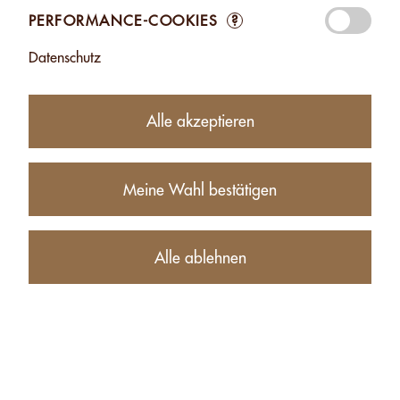
PERFORMANCE-COOKIES
?
Datenschutz
HASELNUSSÖL -
HASELNUSSÖL -
100ML
250ML
CHF 13.50
CHF 23.50
Alle akzeptieren
Zufügen
Zufügen
Meine Wahl bestätigen
Produkte
Konto
Unternehmen
Alle ablehnen
Kontakt
Detailhändler