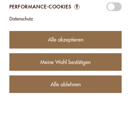
PERFORMANCE-COOKIES
?
Datenschutz
Alle akzeptieren
Meine Wahl bestätigen
25.50
CHF
Alle ablehnen
−
+
Produktbeschreibung
Nährwerte (für 100g)