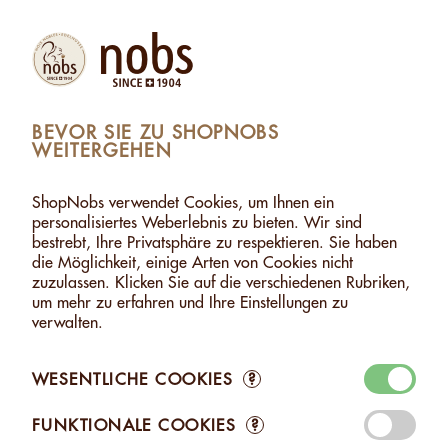
Produkte
Konto
Suche
Warenkorb
Settings
BEVOR SIE ZU SHOPNOBS
WEITERGEHEN
MANDELN & CASHEW MIT KAMPOT PFEFFER - 500G
MANDELN & CASHEW MIT KAMPOT PFEFFER -
ShopNobs verwendet Cookies, um Ihnen ein
500G
personalisiertes Weberlebnis zu bieten. Wir sind
bestrebt, Ihre Privatsphäre zu respektieren. Sie haben
die Möglichkeit, einige Arten von Cookies nicht
zuzulassen. Klicken Sie auf die verschiedenen Rubriken,
um mehr zu erfahren und Ihre Einstellungen zu
verwalten.
WESENTLICHE COOKIES
?
FUNKTIONALE COOKIES
?