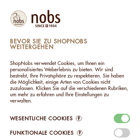
Produkte
Konto
Suche
Warenkorb
Settings
BEVOR SIE ZU SHOPNOBS
WEITERGEHEN
>
GESCHENKE / ZUM TEILEN
>
NOBS-TISCHBOMBE
NOBS-TISCHBOMBE
ShopNobs verwendet Cookies, um Ihnen ein
personalisiertes Weberlebnis zu bieten. Wir sind
bestrebt, Ihre Privatsphäre zu respektieren. Sie haben
die Möglichkeit, einige Arten von Cookies nicht
zuzulassen. Klicken Sie auf die verschiedenen Rubriken,
um mehr zu erfahren und Ihre Einstellungen zu
verwalten.
WESENTLICHE COOKIES
?
FUNKTIONALE COOKIES
?