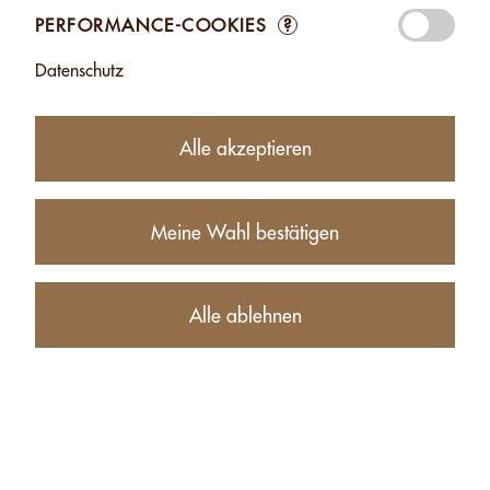
PERFORMANCE-COOKIES
?
38.00
CHF
Datenschutz
Alle akzeptieren
Erhältlichkeit:
aktuell nicht bestellbar
Produktbeschreibung
Meine Wahl bestätigen
Alle ablehnen
ANDERE PRODUKTE DER GLEICHEN KATEGORIE