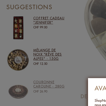
SUGGESTIONS
COFFRET CADEAU
"JENNIFER"
CHF 99.00
MÉLANGE DE
NOIX "RÊVE DES
ALPES" - 150G
CHF 12.50
COURONNE
CAROLINE - 280G
AV
CHF 26.90
DESCRIPT
ShopNob
nous eng