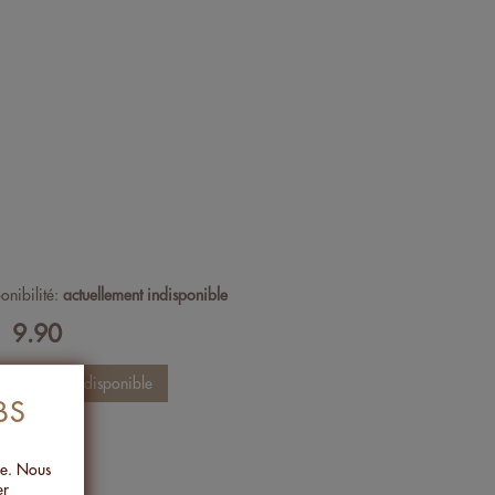
onibilité:
actuellement indisponible
9.90
F
BS
ée. Nous
er