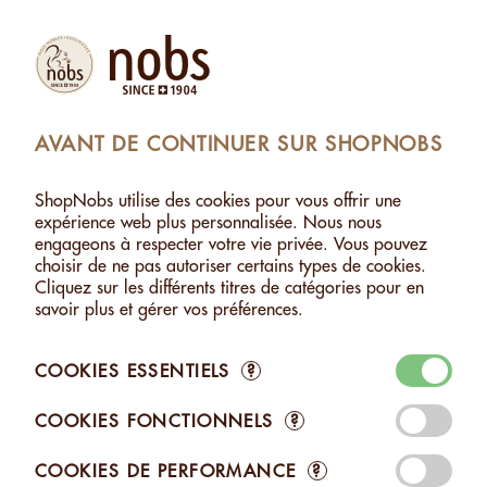
Produits
Compte
Chercher
Panier
Settings
AVANT DE CONTINUER SUR SHOPNOBS
SHOPNOBS
>
BIO
ShopNobs utilise des cookies pour vous offrir une
BIO
expérience web plus personnalisée. Nous nous
engageons à respecter votre vie privée. Vous pouvez
Avec nos produits certifiés BIO Suisse et le Bourgeon, faites le
choisir de ne pas autoriser certains types de cookies.
choix d'une qualité inégalée. Chaque noix est cultivée dans le
Cliquez sur les différents titres de catégories pour en
respect strict des normes écologiques, pour un plaisir pur qui
savoir plus et gérer vos préférences.
honore la nature ainsi que les générations futures. Savourez
l'excellence en toute conscience.
COOKIES ESSENTIELS
?
COOKIES FONCTIONNELS
?
COOKIES DE PERFORMANCE
?