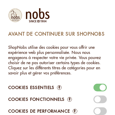
Produits
Compte
Chercher
Panier
Settings
AVANT DE CONTINUER SUR SHOPNOBS
SHOPNOBS
>
SAVEURS D'ICI ET D'AILLEURS
ShopNobs utilise des cookies pour vous offrir une
SAVEURS D'ICI ET D'AILLEURS
expérience web plus personnalisée. Nous nous
engageons à respecter votre vie privée. Vous pouvez
Laissez-vous transporter par nos Saveurs d'Ici et d'Ailleurs
choisir de ne pas autoriser certains types de cookies.
Nobs. Une sélection unique de noix et de fruits secs qui vous
Cliquez sur les différents titres de catégories pour en
invite à un véritable voyage gustatif à travers le monde.
savoir plus et gérer vos préférences.
Découvrez des associations inattendues et des arômes
lointains, sublimés par le savoir-faire Nobs.
COOKIES ESSENTIELS
?
COOKIES FONCTIONNELS
?
COOKIES DE PERFORMANCE
?