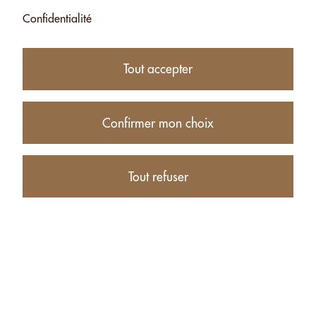
Confidentialité
JARDIN DU
JARDIN DU
MONDE AVEC
MONDE AVEC
Tout accepter
NOIX - 200G
NOIX - 500G
CHF 7.50
CHF 16.00
Ajouter
Ajouter
Confirmer mon choix
Produits
Tout refuser
Compte
Entreprise
Contact
Detaillants