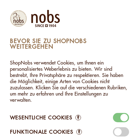
(1)
Produkte
Konto
Suche
Warenkorb
Settings
BEVOR SIE ZU SHOPNOBS
WEITERGEHEN
HEW MIT CURRY - 120G
>
WARENKORB ZUGEFÜGT
1 ARTIKEL WURDE DEM WARENKORB ZUGEFÜGT
ShopNobs verwendet Cookies, um Ihnen ein
personalisiertes Weberlebnis zu bieten. Wir sind
CASHEW MIT CURRY - 120G
bestrebt, Ihre Privatsphäre zu respektieren. Sie haben
CHF 7.50
die Möglichkeit, einige Arten von Cookies nicht
zuzulassen. Klicken Sie auf die verschiedenen Rubriken,
um mehr zu erfahren und Ihre Einstellungen zu
verwalten.
WESENTLICHE COOKIES
?
Zum Warenkorb
FUNKTIONALE COOKIES
?