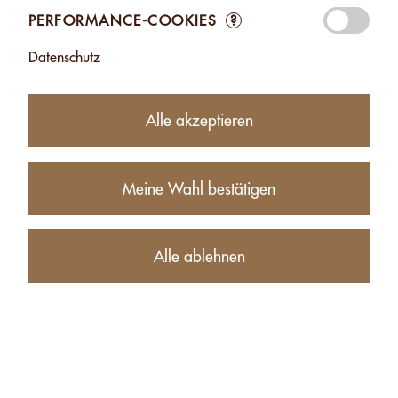
PERFORMANCE-COOKIES
?
21.50
CHF
Datenschutz
−
+
Alle akzeptieren
Produktbeschreibung
Meine Wahl bestätigen
NÄHRWERTE (FÜR 100G)
Alle ablehnen
BEZOGENE PRODUKTE VON CASHEW OHNE SALZ -
500G