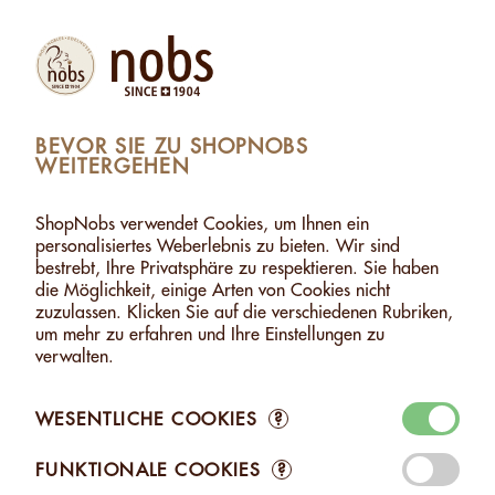
Produkte
Konto
Suche
Warenkorb
Settings
BEVOR SIE ZU SHOPNOBS
WEITERGEHEN
NÜSSE OHNE SALZ
>
CASHEW OHNE SALZ - 500G
CASHEW OHNE SALZ - 500G
ShopNobs verwendet Cookies, um Ihnen ein
personalisiertes Weberlebnis zu bieten. Wir sind
bestrebt, Ihre Privatsphäre zu respektieren. Sie haben
die Möglichkeit, einige Arten von Cookies nicht
zuzulassen. Klicken Sie auf die verschiedenen Rubriken,
um mehr zu erfahren und Ihre Einstellungen zu
verwalten.
WESENTLICHE COOKIES
?
FUNKTIONALE COOKIES
?