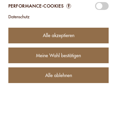
PERFORMANCE-COOKIES
?
27.00
CHF
Datenschutz
−
+
Alle akzeptieren
Produktbeschreibung
Meine Wahl bestätigen
NÄHRWERTE (FÜR 100G)
Alle ablehnen
BEZOGENE PRODUKTE VON EDELNÜSSE OHNE SALZ -
500G