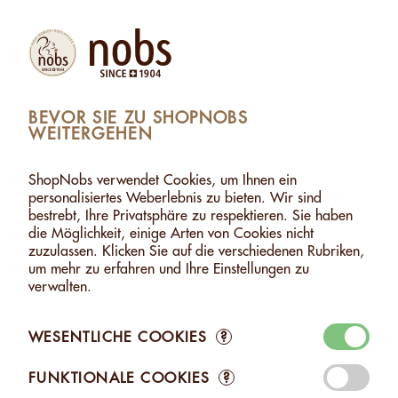
Produkte
Konto
Suche
Warenkorb
Settings
BEVOR SIE ZU SHOPNOBS
WEITERGEHEN
 SALZ
>
EDELNÜSSE OHNE SALZ - 500G BILD NO 2
EDELNÜSSE OHNE SALZ - 500G
ShopNobs verwendet Cookies, um Ihnen ein
personalisiertes Weberlebnis zu bieten. Wir sind
bestrebt, Ihre Privatsphäre zu respektieren. Sie haben
die Möglichkeit, einige Arten von Cookies nicht
zuzulassen. Klicken Sie auf die verschiedenen Rubriken,
um mehr zu erfahren und Ihre Einstellungen zu
verwalten.
WESENTLICHE COOKIES
?
FUNKTIONALE COOKIES
?