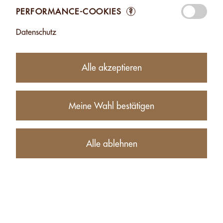
PERFORMANCE-COOKIES
?
Datenschutz
26.90
CHF
Alle akzeptieren
Erhältlichkeit:
aktuell nicht bestellbar
Meine Wahl bestätigen
Produktbeschreibung
Alle ablehnen
Nährwerte (für 100g)
BEZOGENE PRODUKTE VON KRONE CAROLINE - 280G