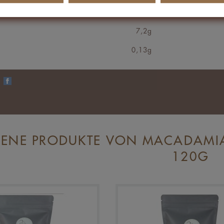
FFE
3,4g
7,2g
0,13g
n
ENE PRODUKTE VON MACADAMIA
120G