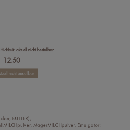
ltlichkeit:
aktuell nicht bestellbar
12.50
F
ker, BUTTER),
ollMILCHpulver, MagerMILCHpulver, Emulgator: