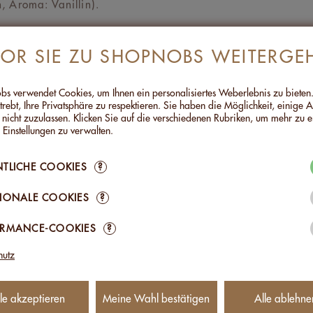
, Aroma: Vanillin).
Schokolade: 36% mindestens, davon Kakaobutter: 36%
VOR SIE ZU SHOPNOBS WEITERGE
iessbare Verpackung, die eine optimale Haltbarkeit des Pro
s verwendet Cookies, um Ihnen ein personalisiertes Weberlebnis zu bieten
et und traditionell in der Schweiz hergestellt
trebt, Ihre Privatsphäre zu respektieren. Sie haben die Möglichkeit, einige 
 nicht zuzulassen. Klicken Sie auf die verschiedenen Rubriken, um mehr zu e
 Einstellungen zu verwalten.
TE (FÜR 100G)
TLICHE COOKIES
?
2730kJ/654kcal
IONALE COOKIES
?
54,7g
ORMANCE-COOKIES
?
SÄTTIGTE FETTSÄUREN
22,2g
hutz
RATE
33,1g
le akzeptieren
Meine Wahl bestätigen
Alle ablehne
CKER
31,6g