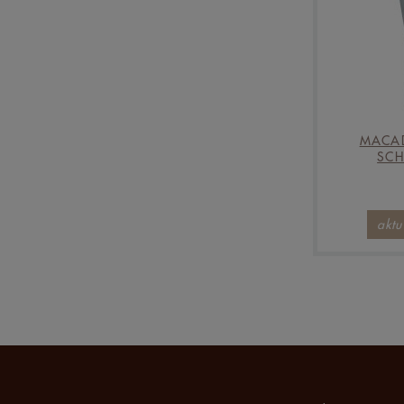
MACAD
SCH
aktu