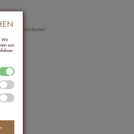
HEN
dukts gewährleistet.
. Wir
Arten von
rfahren
n