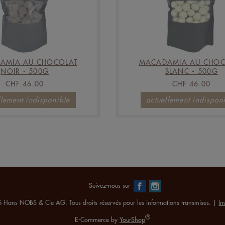
AMIA AU CHOCOLAT
MACADAMIA AU CHOC
NOIR - 500G
BLANC - 500G
CHF 46.00
CHF 46.00
llement indisponible
actuellement indispon
Suivez-nous sur
 Hans NOBS & Cie AG. Tous droits réservés pour les informations transmises. |
Im
®
E-Commerce by
YourShop