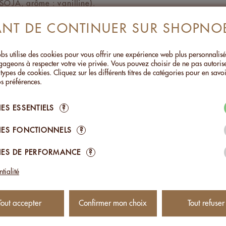
 SOJA, arôme : vanilline).
ANT DE CONTINUER SUR SHOPNO
 chocolat : 36% minimum, dont beurre de cacao : 36%
ermable garantissant une conservation optimale du produit
s utilise des cookies pour vous offrir une expérience web plus personnalis
ageons à respecter votre vie privée. Vous pouvez choisir de ne pas autoris
huile et élaboré artisanalement en Suisse
 types de cookies. Cliquez sur les différents titres de catégories pour en savoi
s préférences.
N
ES ESSENTIELS
?
NUTRITIVES (POUR 100G)
ES FONCTIONNELS
?
2730kJ/654kcal
ES DE PERFORMANCE
?
54,7g
tialité
DES GRAS SATURÉS
22,2g
33,1g
Tout accepter
Confirmer mon choix
Tout refuser
RES
31,6g