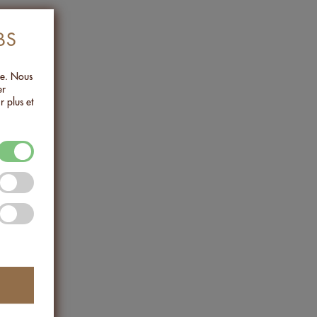
BS
.
ée. Nous
er
r plus et