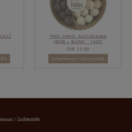
OLAT
YING-YANG: MACADAMIA
NOIR + BLANC - 140G
CHF 15.00
ible
actuellement indisponible
pressum
|
Confidentialité