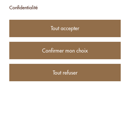
Confidentialité
AMANDES
AMANDES
SANS SEL -
SANS SEL -
130G
550G
Tout accepter
CHF 8.25
CHF 22.50
Ajouter
Ajouter
Confirmer mon choix
Tout refuser
CACAHUÈTES
CACAHUÈTES
SANS SEL -
SANS SEL -
130G
500G
CHF 4.50
CHF 11.50