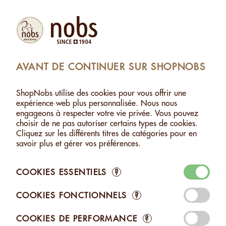
Produits
Compte
Chercher
Panier
Settings
AVANT DE CONTINUER SUR SHOPNOBS
SHOPNOBS
>
NOIX
>
NOIX SANS SEL
ShopNobs utilise des cookies pour vous offrir une
NOIX SANS SEL
expérience web plus personnalisée. Nous nous
engageons à respecter votre vie privée. Vous pouvez
Savourez les Noix Nobs dans leur forme la plus authentique.
choisir de ne pas autoriser certains types de cookies.
Notre méthode de torréfaction traditionnelle et artisanale
Cliquez sur les différents titres de catégories pour en
révèle et exhausse naturellement le goût original de chaque
savoir plus et gérer vos préférences.
noix. Un délice naturel et savoureux, sans rien de plus.
COOKIES ESSENTIELS
?
COOKIES FONCTIONNELS
?
COOKIES DE PERFORMANCE
?