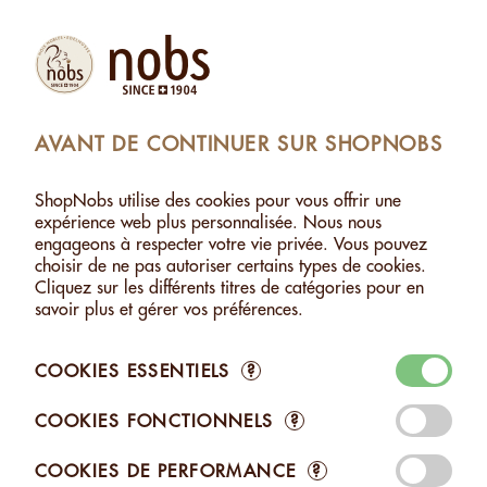
Produits
Compte
Chercher
Panier
Settings
AVANT DE CONTINUER SUR SHOPNOBS
NOIX SANS SEL
>
NOIX NOBLES SANS SEL - 120G
ShopNobs utilise des cookies pour vous offrir une
NOIX NOBLES SANS SEL - 120G
expérience web plus personnalisée. Nous nous
engageons à respecter votre vie privée. Vous pouvez
choisir de ne pas autoriser certains types de cookies.
Cliquez sur les différents titres de catégories pour en
savoir plus et gérer vos préférences.
COOKIES ESSENTIELS
?
COOKIES FONCTIONNELS
?
COOKIES DE PERFORMANCE
?