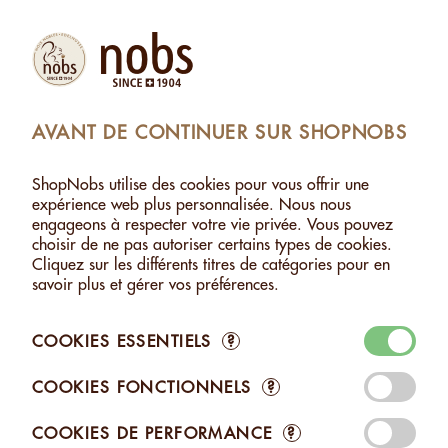
Produits
Compte
Chercher
Panier
Settings
AVANT DE CONTINUER SUR SHOPNOBS
OLAT
>
MACADAMIA AU CHOCOLAT BLANC - 500G
ShopNobs utilise des cookies pour vous offrir une
MACADAMIA AU CHOCOLAT BLANC - 500G
expérience web plus personnalisée. Nous nous
engageons à respecter votre vie privée. Vous pouvez
choisir de ne pas autoriser certains types de cookies.
Cliquez sur les différents titres de catégories pour en
savoir plus et gérer vos préférences.
COOKIES ESSENTIELS
?
COOKIES FONCTIONNELS
?
COOKIES DE PERFORMANCE
?