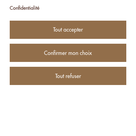
Confidentialité
Tout accepter
Confirmer mon choix
46.00
CHF
Tout refuser
Disponibilité:
actuellement indisponible
Description de produit