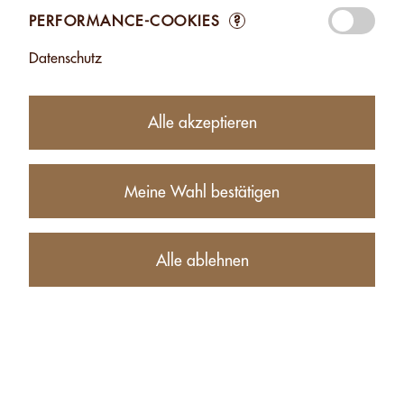
Zufügen
Zufügen
PERFORMANCE-COOKIES
?
Datenschutz
Alle akzeptieren
Meine Wahl bestätigen
PISTAZIEN-
PASTE - 2,5KG
Alle ablehnen
CHF 211.90
Zufügen
Produkte
Konto