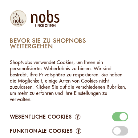
Produkte
Konto
Suche
Warenkorb
Settings
BEVOR SIE ZU SHOPNOBS
WEITERGEHEN
SHOPNOBS
>
NUSSPASTEN
>
PISTAZIEN PASTE
PISTAZIEN PASTE
ShopNobs verwendet Cookies, um Ihnen ein
personalisiertes Weberlebnis zu bieten. Wir sind
bestrebt, Ihre Privatsphäre zu respektieren. Sie haben
die Möglichkeit, einige Arten von Cookies nicht
zuzulassen. Klicken Sie auf die verschiedenen Rubriken,
um mehr zu erfahren und Ihre Einstellungen zu
verwalten.
WESENTLICHE COOKIES
?
PISTAZIEN-
PISTAZIEN-
PASTE - 170G
PASTE - 1KG
FUNKTIONALE COOKIES
?
CHF 18.85
CHF 89.70